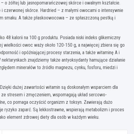
a – o żółtej lub jasnopomarańczowej skórce i owalnym kształcie.
 i czerwonej skórce. Hardried – z małymi owocami o intensywnie
 smaku. A także płaskoowocowa – ze spłaszczoną pestką i
48 kalorii na 100 g produktu. Posiada niski indeks glikemiczny
iej wielkości owoc waży około 120-150 g, a najwięcej zbiera się go
dporność i opóźniającej procesy starzenia, a także witaminę A i
. W nektarynkach znajdziemy także antyoksydanty hamujące działanie
zględem minerałów to źródło magnezu, cynku, fosforu, miedzi i
 Dzięki dużej zawartości witamin są doskonałym wsparciem dla
e ze stresem i zmęczeniem, wspomagają układ sercowo-
dne, co pomaga oczyścić organizm z toksyn. Zawierają dużo
je ryzyko zaparć. Są lekkostrawne, wspierają metabolizm i proces
jako element zdrowej diety dla osób w każdym wieku.