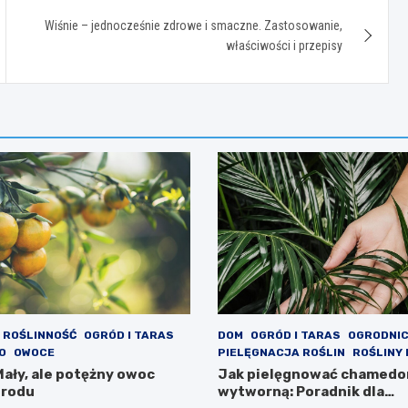
Wiśnie – jednocześnie zdrowe i smaczne. Zastosowanie,
właściwości i przepisy
I ROŚLINNOŚĆ
OGRÓD I TARAS
DOM
OGRÓD I TARAS
OGRODNI
O
OWOCE
PIELĘGNACJA ROŚLIN
ROŚLINY
ały, ale potężny owoc
Jak pielęgnować chamedo
grodu
wytworną: Poradnik dla