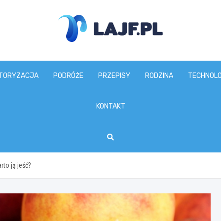
lajf.pl
TORYZACJA
PODRÓŻE
PRZEPISY
RODZINA
TECHNOLO
KONTAKT
rto ją jeść?