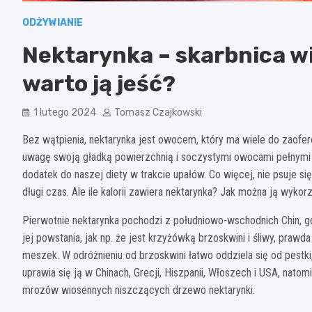
ODŻYWIANIE
Nektarynka – skarbnica wi
warto ją jeść?
1 lutego 2024
Tomasz Czajkowski
Bez wątpienia, nektarynka jest owocem, który ma wiele do zaofer
uwagę swoją gładką powierzchnią i soczystymi owocami pełnymi 
dodatek do naszej diety w trakcie upałów. Co więcej, nie psuje się
długi czas. Ale ile kalorii zawiera nektarynka? Jak można ją wyk
Pierwotnie nektarynka pochodzi z południowo-wschodnich Chin, gdz
jej powstania, jak np. że jest krzyżówką brzoskwini i śliwy, prawda 
meszek. W odróżnieniu od brzoskwini łatwo oddziela się od pestki
uprawia się ją w Chinach, Grecji, Hiszpanii, Włoszech i USA, na
mrozów wiosennych niszczących drzewo nektarynki.