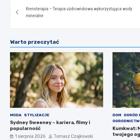
Nawigacja
Krenoterapia – Terapia uzdrowiskowa wykorzystująca wody
wpisu
mineralne
Warto przeczytać
MODA
STYLIZACJE
DOM
OGRÓD 
OGRODNICTW
Sydney Sweeney – kariera, filmy i
popularność
Kumkwat: M
twojego o
1 sierpnia 2026
Tomasz Czajkowski