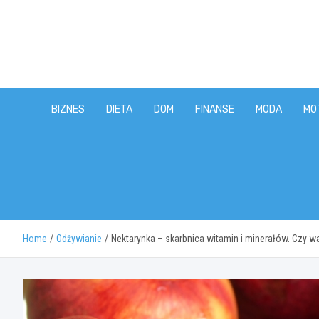
Skip
to
content
BIZNES
DIETA
DOM
FINANSE
MODA
MO
Home
Odżywianie
Nektarynka – skarbnica witamin i minerałów. Czy wa