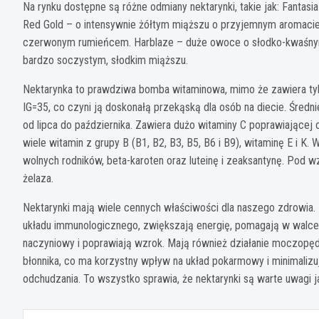
Na rynku dostępne są różne odmiany nektarynki, takie jak: Fantasi
Red Gold – o intensywnie żółtym miąższu o przyjemnym aromacie
czerwonym rumieńcem. Harblaze – duże owoce o słodko-kwaśnym
bardzo soczystym, słodkim miąższu.
Nektarynka to prawdziwa bomba witaminowa, mimo że zawiera tylko 
IG=35, co czyni ją doskonałą przekąską dla osób na diecie. Średn
od lipca do października. Zawiera dużo witaminy C poprawiającej o
wiele witamin z grupy B (B1, B2, B3, B5, B6 i B9), witaminę E i K
wolnych rodników, beta-karoten oraz luteinę i zeaksantynę. Pod w
żelaza.
Nektarynki mają wiele cennych właściwości dla naszego zdrowia.
układu immunologicznego, zwiększają energię, pomagają w walc
naczyniowy i poprawiają wzrok. Mają również działanie moczopę
błonnika, co ma korzystny wpływ na układ pokarmowy i minimalizu
odchudzania. To wszystko sprawia, że nektarynki są warte uwagi 