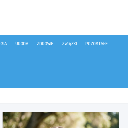
GIA
URODA
ZDROWIE
ZWIĄZKI
POZOSTAŁE