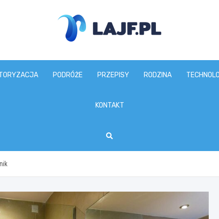
lajf.pl
TORYZACJA
PODRÓŻE
PRZEPISY
RODZINA
TECHNOLO
KONTAKT
nik