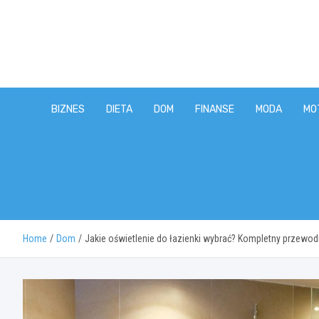
Skip
to
content
BIZNES
DIETA
DOM
FINANSE
MODA
MO
Home
Dom
Jakie oświetlenie do łazienki wybrać? Kompletny przewod