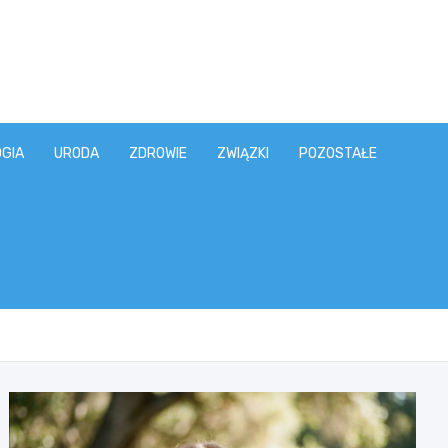
GIA
URODA
ZDROWIE
ZWIĄZKI
POZOSTAŁE