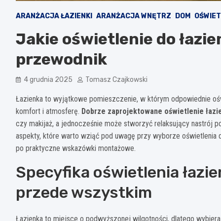
ARANŻACJA ŁAZIENKI
ARANŻACJA WNĘTRZ
DOM
OŚWIET
Jakie oświetlenie do łazi
przewodnik
4 grudnia 2025
Tomasz Czajkowski
Łazienka to wyjątkowe pomieszczenie, w którym odpowiednie oświe
komfort i atmosferę.
Dobrze zaprojektowane oświetlenie łaz
czy makijaż, a jednocześnie może stworzyć relaksujący nastrój
aspekty, które warto wziąć pod uwagę przy wyborze oświetlenia
po praktyczne wskazówki montażowe.
Specyfika oświetlenia łaz
przede wszystkim
Łazienka to miejsce o podwyższonej wilgotności, dlatego wybiera