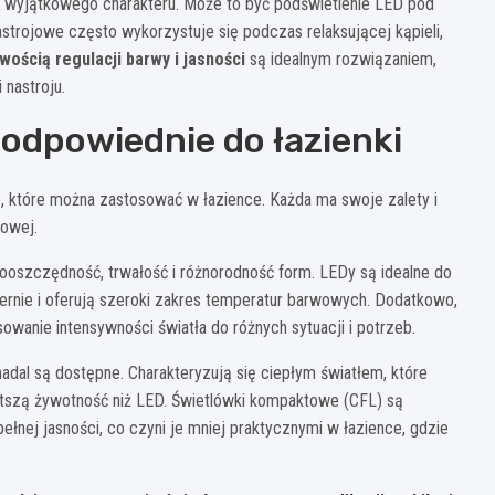
e wyjątkowego charakteru. Może to być podświetlenie LED pod
astrojowe często wykorzystuje się podczas relaksującej kąpieli,
ością regulacji barwy i jasności
są idealnym rozwiązaniem,
nastroju.
odpowiednie do łazienki
, które można zastosować w łazience. Każda ma swoje zalety i
powej.
ooszczędność, trwałość i różnorodność form. LEDy są idealne do
iernie i oferują szeroki zakres temperatur barwowych. Dodatkowo,
wanie intensywności światła do różnych sytuacji i potrzeb.
adal są dostępne. Charakteryzują się ciepłym światłem, które
krótszą żywotność niż LED. Świetlówki kompaktowe (CFL) są
ełnej jasności, co czyni je mniej praktycznymi w łazience, gdzie