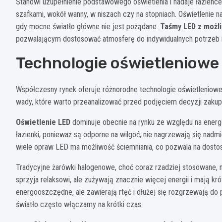
Stanowi uzupełnienie podstawowego oświetlenia i nadaje łazienc
szafkami, wokół wanny, w niszach czy na stopniach. Oświetlenie n
gdy mocne światło główne nie jest pożądane.
Taśmy LED z możliw
pozwalającym dostosować atmosferę do indywidualnych potrzeb i 
Technologie oświetleniowe 
Współczesny rynek oferuje różnorodne technologie oświetleniowe
wady, które warto przeanalizować przed podjęciem decyzji zaku
Oświetlenie LED
dominuje obecnie na rynku ze względu na energ
łazienki, ponieważ są odporne na wilgoć, nie nagrzewają się nadm
wiele opraw LED ma możliwość ściemniania, co pozwala na dostoso
Tradycyjne żarówki halogenowe, choć coraz rzadziej stosowane, n
sprzyja relaksowi, ale zużywają znacznie więcej energii i mają 
energooszczędne, ale zawierają rtęć i dłużej się rozgrzewają do p
światło często włączamy na krótki czas.