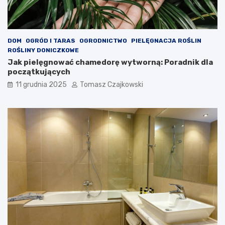
DOM
OGRÓD I TARAS
OGRODNICTWO
PIELĘGNACJA ROŚLIN
ROŚLINY DONICZKOWE
Jak pielęgnować chamedorę wytworną: Poradnik dla
początkujących
11 grudnia 2025
Tomasz Czajkowski