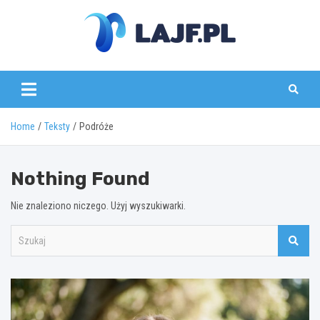
Skip
to
content
lajf.pl
Home
Teksty
Podróże
Nothing Found
Nie znaleziono niczego. Użyj wyszukiwarki.
S
z
u
k
a
j