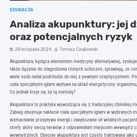
EDUKACJA
Analiza akupunktury: jej d
oraz potencjalnych ryzyk
28 listopada 2024
Tomasz Czajkowski
Akupunktura, będąca elementem medycyny alternatywnej, zyskuje 
także dążenie do złagodzenia różnych schorzeń, sprawiają, że cor
wiele osób nadal podchodzi do niej z pewnym sceptycyzmem. Pow
ciała specjalnymi igłami wpływa na układ energetyczny organizm
Co jednak kryje się za tą metodą?
Akupunktura to praktyka wywodząca się z tradycyjnej chińskiej me
Zabieg obejmuje nakłucie ciała specjalnymi igłami w wybranych m
wzmacnianie przepływu energii i zwiększanie sił witalnych pacje
strefy skóry siecią nerwów z odpowiednim miejscem wewnątrz ci
wewnętrznych. Obecnie akupunktura jest często traktowana jako u