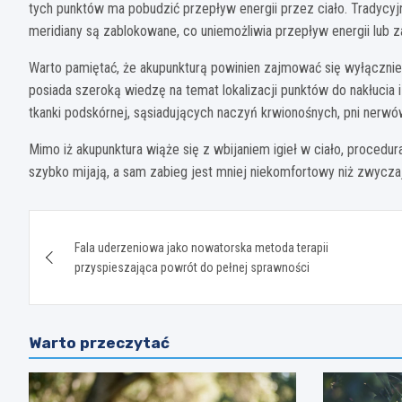
tych punktów ma pobudzić przepływ energii przez ciało. Tradycyj
meridiany są zablokowane, co uniemożliwia przepływ energii lub 
Warto pamiętać, że akupunkturą powinien zajmować się wyłącznie 
posiada szeroką wiedzę na temat lokalizacji punktów do nakłucia i
tkanki podskórnej, sąsiadujących naczyń krwionośnych, pni nerw
Mimo iż akupunktura wiąże się z wbijaniem igieł w ciało, procedu
szybko mijają, a sam zabieg jest mniej niekomfortowy niż zwyczaj
Nawigacja
Fala uderzeniowa jako nowatorska metoda terapii
wpisu
przyspieszająca powrót do pełnej sprawności
Warto przeczytać