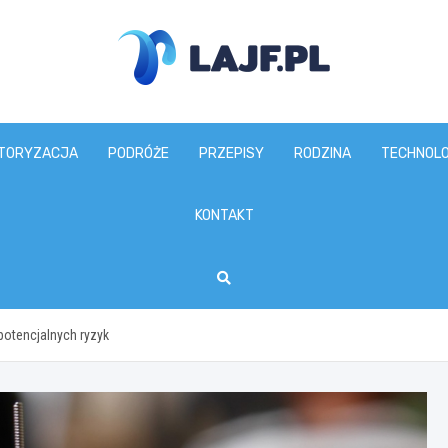
lajf.pl
TORYZACJA
PODRÓŻE
PRZEPISY
RODZINA
TECHNOLO
KONTAKT
 potencjalnych ryzyk