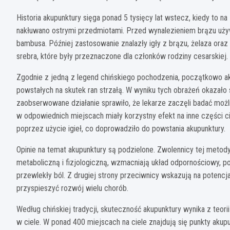
Historia akupunktury sięga ponad 5 tysięcy lat wstecz, kiedy to n
nakłuwano ostrymi przedmiotami. Przed wynalezieniem brązu używ
bambusa. Później zastosowanie znalazły igły z brązu, żelaza oraz 
srebra, które były przeznaczone dla członków rodziny cesarskiej.
Zgodnie z jedną z legend chińskiego pochodzenia, początkowo a
powstałych na skutek ran strzałą. W wyniku tych obrażeń okazało s
zaobserwowane działanie sprawiło, że lekarze zaczęli badać możliw
w odpowiednich miejscach miały korzystny efekt na inne części 
poprzez użycie igieł, co doprowadziło do powstania akupunktury.
Opinie na temat akupunktury są podzielone. Zwolennicy tej metod
metaboliczną i fizjologiczną, wzmacniają układ odpornościowy, po
przewlekły ból. Z drugiej strony przeciwnicy wskazują na potenc
przyspieszyć rozwój wielu chorób.
Według chińskiej tradycji, skuteczność akupunktury wynika z teor
w ciele. W ponad 400 miejscach na ciele znajdują się punkty akupu