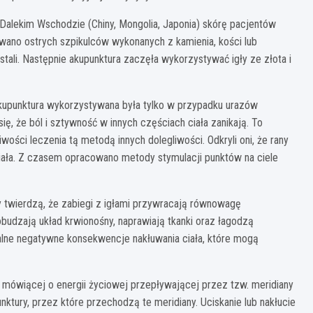
a Dalekim Wschodzie (Chiny, Mongolia, Japonia) skórę pacjentów
ano ostrych szpikulców wykonanych z kamienia, kości lub
stali. Następnie akupunktura zaczęła wykorzystywać igły ze złota i
kupunktura wykorzystywana była tylko w przypadku urazów
ię, że ból i sztywność w innych częściach ciała zanikają. To
ości leczenia tą metodą innych dolegliwości. Odkryli oni, że rany
ciała. Z czasem opracowano metody stymulacji punktów na ciele
y twierdzą, że zabiegi z igłami przywracają równowagę
budzają układ krwionośny, naprawiają tkanki oraz łagodzą
jalne negatywne konsekwencje nakłuwania ciała, które mogą
ii mówiącej o energii życiowej przepływającej przez tzw. meridiany
nktury, przez które przechodzą te meridiany. Uciskanie lub nakłucie