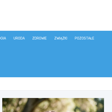
GIA
URODA
ZDROWIE
ZWIĄZKI
POZOSTAŁE