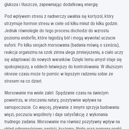
glukoza i tłuszcze, zapewniając dodatkową energię.
Pod wpływem stresu z nadnerczy uwalnia się kortyzol, który
utrzymuje hormon stresu w ciele od kilku minut do kilku godzin.
Jednak równolegle do tego procesu dochodzi do wzrostu
poziomu endorfin, które łagodzą ból i mogą wywołać uczucie
euforii. Po kilku sesjach morsowania (badania mówią o sześciu),
reakcja organizmu na szok zimna ulega zmniejszeniu, a ciało uczy
się adaptować do nowych warunków. Dzięki temu umysł staje się
spokojniejszy, a oddech łatwiejszy do kontrolowania. W dłuższym
okresie czasu może to pomóc w lepszym radzeniu sobie ze
stresem na co dzień.
Morsowanie ma wiele zalet. Spędzanie czasu na świeżym
powietrzu, w otoczeniu natury, pozytywnie wpływa na
samopoczucie. Co więcej, pływanie z innymi sprzyja budowaniu
więzi, poczuciu wspólnoty i daje satysfakcję z wykonania
trudnego zadania. Morsowanie ma również pozytywny wpływ na
układ odpornościowy, nastrój, krążenie, libido oraz pomaga spalić