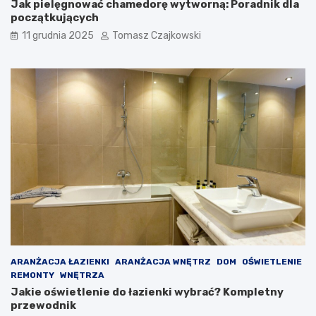
Jak pielęgnować chamedorę wytworną: Poradnik dla
początkujących
11 grudnia 2025
Tomasz Czajkowski
ARANŻACJA ŁAZIENKI
ARANŻACJA WNĘTRZ
DOM
OŚWIETLENIE
REMONTY
WNĘTRZA
Jakie oświetlenie do łazienki wybrać? Kompletny
przewodnik