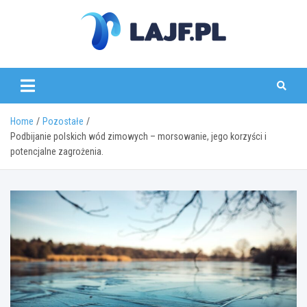
Skip
to
content
lajf.pl
Home
Pozostałe
Podbijanie polskich wód zimowych – morsowanie, jego korzyści i
potencjalne zagrożenia.