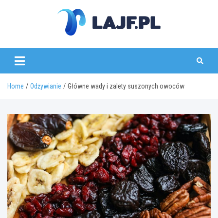
Skip
to
content
lajf.pl
Home
Odżywianie
Główne wady i zalety suszonych owoców