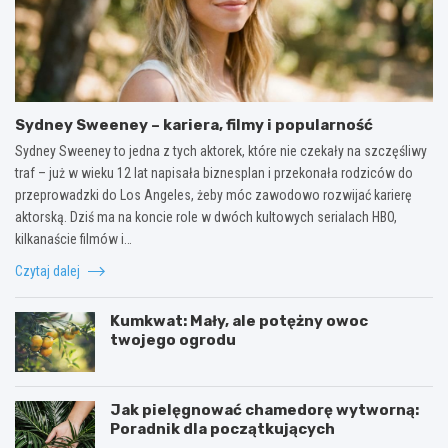
Sydney Sweeney – kariera, filmy i popularność
Sydney Sweeney to jedna z tych aktorek, które nie czekały na szczęśliwy
traf – już w wieku 12 lat napisała biznesplan i przekonała rodziców do
przeprowadzki do Los Angeles, żeby móc zawodowo rozwijać karierę
aktorską. Dziś ma na koncie role w dwóch kultowych serialach HBO,
kilkanaście filmów i…
Czytaj dalej
Kumkwat: Mały, ale potężny owoc
twojego ogrodu
Jak pielęgnować chamedorę wytworną:
Poradnik dla początkujących