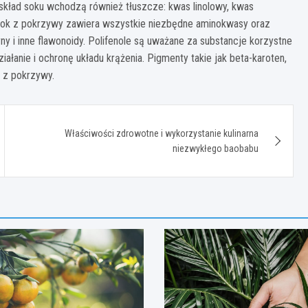
W skład soku wchodzą również tłuszcze: kwas linolowy, kwas
 Sok z pokrzywy zawiera wszystkie niezbędne aminokwasy oraz
ny i inne flawonoidy. Polifenole są uważane za substancje korzystne
łanie i ochronę układu krążenia. Pigmenty takie jak beta-karoten,
u z pokrzywy.
Właściwości zdrowotne i wykorzystanie kulinarna
niezwykłego baobabu