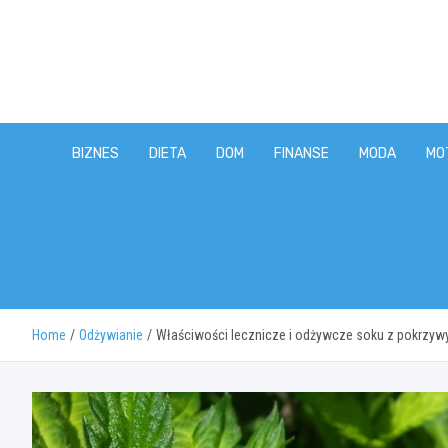
Skip
to
content
BIZNES
DIETA
DOM
FINANSE
MODA
MO
Home
Odżywianie
Właściwości lecznicze i odżywcze soku z pokrzyw