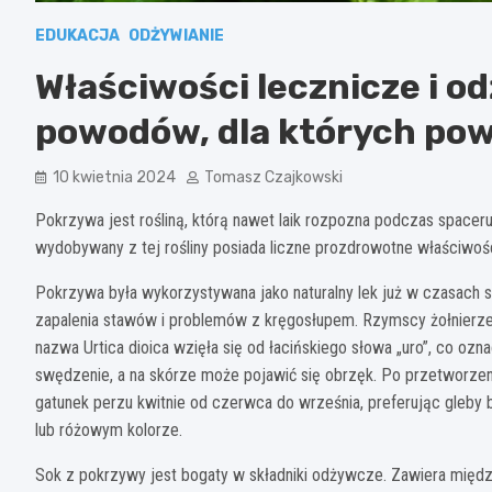
EDUKACJA
ODŻYWIANIE
Właściwości lecznicze i o
powodów, dla których po
10 kwietnia 2024
Tomasz Czajkowski
Pokrzywa jest rośliną, którą nawet laik rozpozna podczas spaceru
wydobywany z tej rośliny posiada liczne prozdrowotne właściwośc
Pokrzywa była wykorzystywana jako naturalny lek już w czasach st
zapalenia stawów i problemów z kręgosłupem. Rzymscy żołnierze 
nazwa Urtica dioica wzięła się od łacińskiego słowa „uro”, co ozn
swędzenie, a na skórze może pojawić się obrzęk. Po przetworzeni
gatunek perzu kwitnie od czerwca do września, preferując gleby b
lub różowym kolorze.
Sok z pokrzywy jest bogaty w składniki odżywcze. Zawiera między 