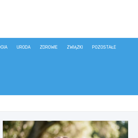
GIA
URODA
ZDROWIE
ZWIĄZKI
POZOSTAŁE