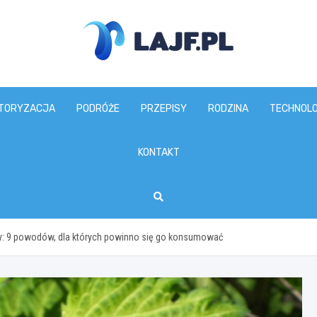
lajf.pl
TORYZACJA
PODRÓŻE
PRZEPISY
RODZINA
TECHNOLO
KONTAKT
y: 9 powodów, dla których powinno się go konsumować