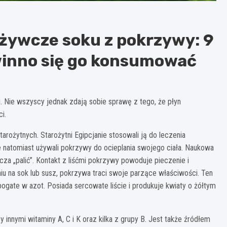
dżywcze soku z pokrzywy: 9
winno się go konsumować
. Nie wszyscy jednak zdają sobie sprawę z tego, że płyn
i.
arożytnych. Starożytni Egipcjanie stosowali ją do leczenia
natomiast używali pokrzywy do ocieplania swojego ciała. Naukowa
acza „palić”. Kontakt z liśćmi pokrzywy powoduje pieczenie i
u na sok lub susz, pokrzywa traci swoje parzące właściwości. Ten
ogate w azot. Posiada sercowate liście i produkuje kwiaty o żółtym
innymi witaminy A, C i K oraz kilka z grupy B. Jest także źródłem