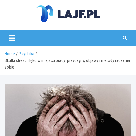
Skip
to
content
lajf.pl
Home
Psychika
Skutki stresu i lęku w miejscu pracy: przyczyny, objawy i metody radzenia
sobie