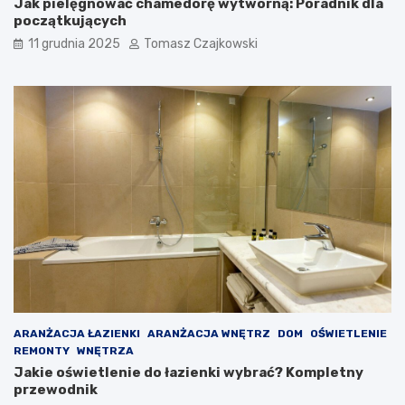
Jak pielęgnować chamedorę wytworną: Poradnik dla
początkujących
11 grudnia 2025
Tomasz Czajkowski
ARANŻACJA ŁAZIENKI
ARANŻACJA WNĘTRZ
DOM
OŚWIETLENIE
REMONTY
WNĘTRZA
Jakie oświetlenie do łazienki wybrać? Kompletny
przewodnik