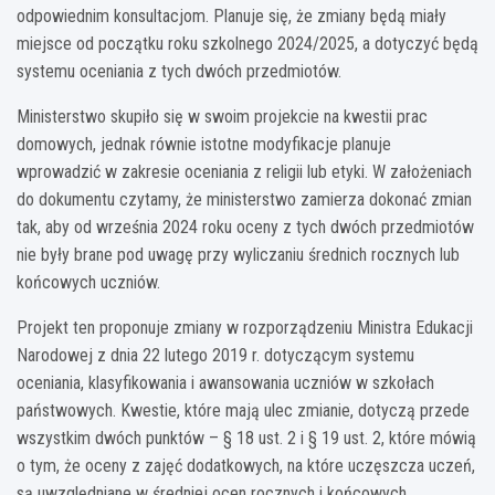
odpowiednim konsultacjom. Planuje się, że zmiany będą miały
miejsce od początku roku szkolnego 2024/2025, a dotyczyć będą
systemu oceniania z tych dwóch przedmiotów.
Ministerstwo skupiło się w swoim projekcie na kwestii prac
domowych, jednak równie istotne modyfikacje planuje
wprowadzić w zakresie oceniania z religii lub etyki. W założeniach
do dokumentu czytamy, że ministerstwo zamierza dokonać zmian
tak, aby od września 2024 roku oceny z tych dwóch przedmiotów
nie były brane pod uwagę przy wyliczaniu średnich rocznych lub
końcowych uczniów.
Projekt ten proponuje zmiany w rozporządzeniu Ministra Edukacji
Narodowej z dnia 22 lutego 2019 r. dotyczącym systemu
oceniania, klasyfikowania i awansowania uczniów w szkołach
państwowych. Kwestie, które mają ulec zmianie, dotyczą przede
wszystkim dwóch punktów – § 18 ust. 2 i § 19 ust. 2, które mówią
o tym, że oceny z zajęć dodatkowych, na które uczęszcza uczeń,
są uwzględniane w średniej ocen rocznych i końcowych.