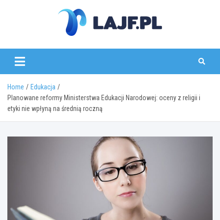
Skip
to
content
lajf.pl
Home
Edukacja
Planowane reformy Ministerstwa Edukacji Narodowej: oceny z religii i
etyki nie wpłyną na średnią roczną