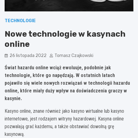
TECHNOLOGIE
Nowe technologie w kasynach
online
26 listopada 2022
Tomasz Czajkowski
Świat hazardu online wciąż ewoluuje, podobnie jak
technologie, które go napędzają. W ostatnich latach
pojawiło się wiele nowych rozwiązań w technologii hazardu
online, które miały duży wpływ na doświadczenia graczy w
kasynie.
Kasyno online, znane również jako kasyno wirtualne lub kasyno
internetowe, jest rodzajem witryny hazardowej. Kasyna online
pozwalają grać każdemu, a także obstawiać dowolną grę
kasynową.