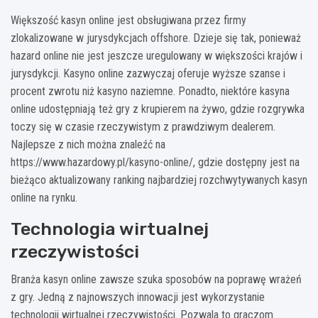
Większość kasyn online jest obsługiwana przez firmy
zlokalizowane w jurysdykcjach offshore. Dzieje się tak, ponieważ
hazard online nie jest jeszcze uregulowany w większości krajów i
jurysdykcji. Kasyno online zazwyczaj oferuje wyższe szanse i
procent zwrotu niż kasyno naziemne. Ponadto, niektóre kasyna
online udostępniają też gry z krupierem na żywo, gdzie rozgrywka
toczy się w czasie rzeczywistym z prawdziwym dealerem.
Najlepsze z nich można znaleźć na
https://www.hazardowy.pl/kasyno-online/, gdzie dostępny jest na
bieżąco aktualizowany ranking najbardziej rozchwytywanych kasyn
online na rynku.
Technologia wirtualnej
rzeczywistości
Branża kasyn online zawsze szuka sposobów na poprawę wrażeń
z gry. Jedną z najnowszych innowacji jest wykorzystanie
technologii wirtualnej rzeczywistości. Pozwala to graczom