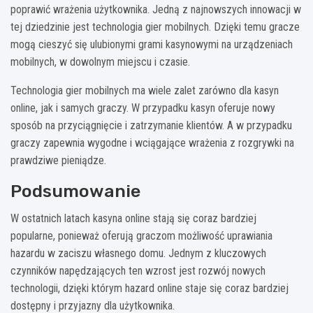
poprawić wrażenia użytkownika. Jedną z najnowszych innowacji w
tej dziedzinie jest technologia gier mobilnych. Dzięki temu gracze
mogą cieszyć się ulubionymi grami kasynowymi na urządzeniach
mobilnych, w dowolnym miejscu i czasie.
Technologia gier mobilnych ma wiele zalet zarówno dla kasyn
online, jak i samych graczy. W przypadku kasyn oferuje nowy
sposób na przyciągnięcie i zatrzymanie klientów. A w przypadku
graczy zapewnia wygodne i wciągające wrażenia z rozgrywki na
prawdziwe pieniądze.
Podsumowanie
W ostatnich latach kasyna online stają się coraz bardziej
popularne, ponieważ oferują graczom możliwość uprawiania
hazardu w zaciszu własnego domu. Jednym z kluczowych
czynników napędzających ten wzrost jest rozwój nowych
technologii, dzięki którym hazard online staje się coraz bardziej
dostępny i przyjazny dla użytkownika.