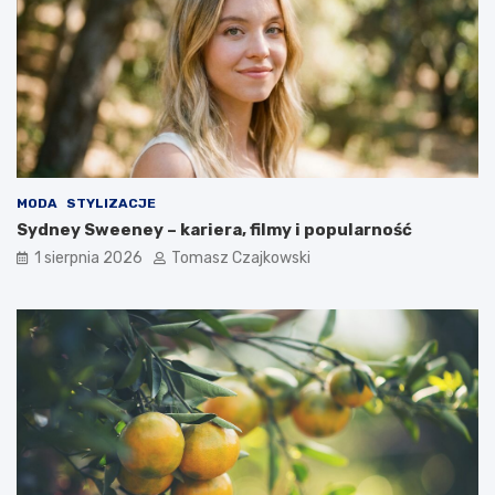
MODA
STYLIZACJE
Sydney Sweeney – kariera, filmy i popularność
1 sierpnia 2026
Tomasz Czajkowski