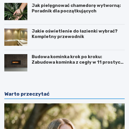
Jak pielęgnować chamedorę wytworną:
Poradnik dla początkujących
Jakie oświetlenie do łazienki wybrać?
Kompletny przewodnik
Budowa kominka krok po kroku:
Zabudowa kominka z cegły w 11 prostych
krokach
Warto przeczytać