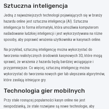
Sztuczna inteligencja
Jedną z najważniejszych technologii pojawiających się w branży
hazardu online jest sztuczna inteligencja (AI). Sztuczna
inteligencja to forma informatyki, która umożliwia komputerom
naśladowanie ludzkiej inteligencji i jest wykorzystywana na różne
sposoby, aby poprawić wrażenia użytkownika w kasynach online.
Na przykład, sztuczną inteligencję można wykorzystać do
tworzenia realistycznych środowisk kasynowych 3D, które mogą
sprawić, że wrażenia z hazardu będą bardziej wciągające i
przyjemniejsze. Co więcej, sztuczną inteligencję można
wykorzystać do tworzenia nowych gier lub ulepszania algorytmów,
które zasilają istniejące gry.
Technologia gier mobilnych
Przy stale rosnącej popularności kasyn online nie jest
niespodzianką, że stale rozwijane są nowe technologie, aby