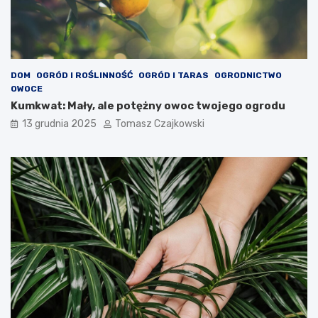
DOM
OGRÓD I ROŚLINNOŚĆ
OGRÓD I TARAS
OGRODNICTWO
OWOCE
Kumkwat: Mały, ale potężny owoc twojego ogrodu
13 grudnia 2025
Tomasz Czajkowski