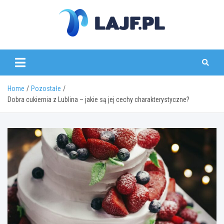
Skip
to
content
lajf.pl
Home
Pozostałe
Dobra cukiernia z Lublina – jakie są jej cechy charakterystyczne?