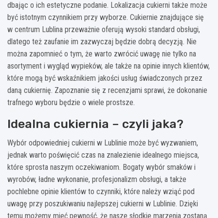
dbając o ich estetyczne podanie. Lokalizacja cukierni także może
być istotnym czynnikiem przy wyborze. Cukiernie znajdujące się
w centrum Lublina przeważnie oferują wysoki standard obsługi,
dlatego też zaufanie im zazwyczaj będzie dobrą decyzją. Nie
można zapomnieć o tym, że warto zwrócić uwagę nie tylko na
asortyment i wygląd wypieków, ale także na opinie innych klientów,
które mogą być wskaźnikiem jakości usług świadczonych przez
daną cukiernię. Zapoznanie się z recenzjami sprawi, że dokonanie
trafnego wyboru będzie o wiele prostsze.
Idealna cukiernia – czyli jaka?
Wybór odpowiedniej cukierni w Lublinie może być wyzwaniem,
jednak warto poświęcić czas na znalezienie idealnego miejsca,
które sprosta naszym oczekiwaniom. Bogaty wybór smaków i
wyrobów, ładne wykonanie, profesjonalizm obsługi, a także
pochlebne opinie klientów to czynniki, które należy wziąć pod
uwagę przy poszukiwaniu najlepszej cukierni w Lublinie. Dzięki
temu możemy mieć pewność, że nasze słodkie marzenia zostaną