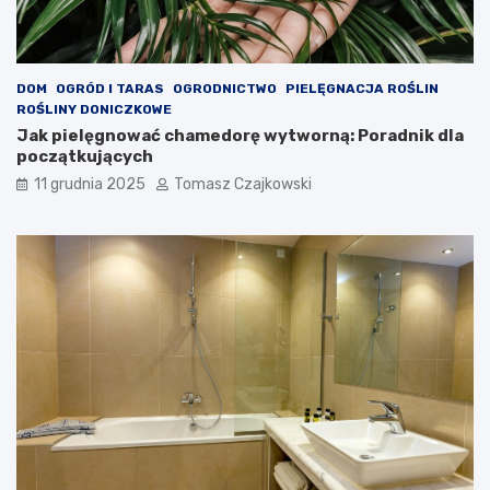
DOM
OGRÓD I TARAS
OGRODNICTWO
PIELĘGNACJA ROŚLIN
ROŚLINY DONICZKOWE
Jak pielęgnować chamedorę wytworną: Poradnik dla
początkujących
11 grudnia 2025
Tomasz Czajkowski