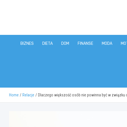
Skip
to
content
BIZNES
DIETA
DOM
FINANSE
MODA
MO
Home
Relacje
Dlaczego większość osób nie powinna być w związku 