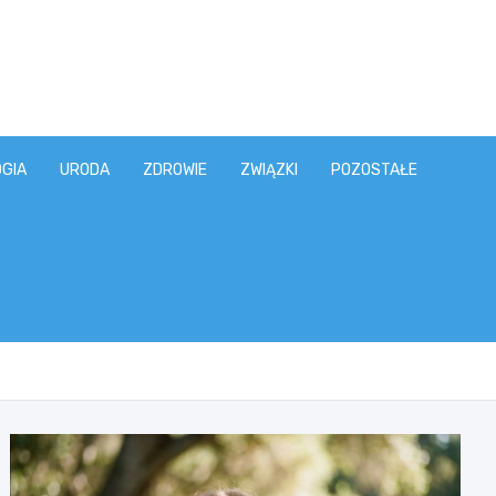
GIA
URODA
ZDROWIE
ZWIĄZKI
POZOSTAŁE