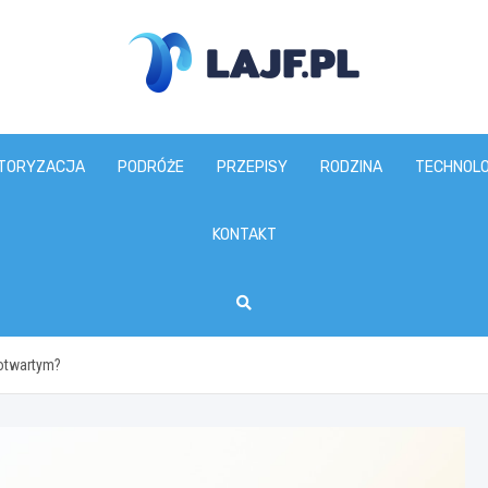
lajf.pl
TORYZACJA
PODRÓŻE
PRZEPISY
RODZINA
TECHNOLO
KONTAKT
otwartym?