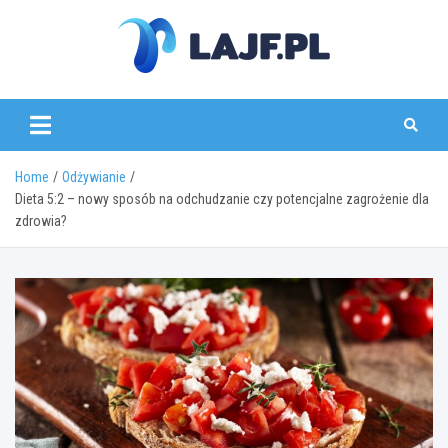
Skip
to
content
lajf.pl
Home
Odżywianie
Dieta 5:2 – nowy sposób na odchudzanie czy potencjalne zagrożenie dla
zdrowia?