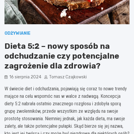
ODŻYWIANIE
Dieta 5:2 – nowy sposób na
odchudzanie czy potencjalne
zagrożenie dla zdrowia?
16 sierpnia 2024
Tomasz Czajkowski
W świecie diet i odchudzania, pojawiają się coraz to nowe trendy
mające na celu wspomóc nas w walce z nadwagą. Koncepcja
diety 5:2 nabrała ostatnio znacznego rozgłosu i zdobyła sporą
grupę zwolenników, przede wszystkim ze względu na swoje
prostotę stosowania. Niemniej jednak, jak każda dieta, ma swoje
zalety, ale także potencjalne pułapki. Skąd bierze się jej nazwa,
kto jest jej twórcą i czy może być niezdrowa dla niektórych osób?