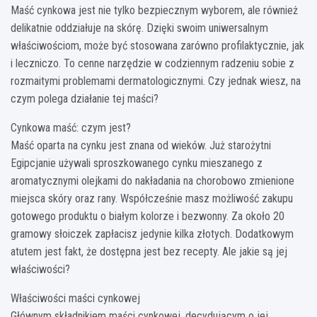
Maść cynkowa jest nie tylko bezpiecznym wyborem, ale również
delikatnie oddziałuje na skórę. Dzięki swoim uniwersalnym
właściwościom, może być stosowana zarówno profilaktycznie, jak
i leczniczo. To cenne narzędzie w codziennym radzeniu sobie z
rozmaitymi problemami dermatologicznymi. Czy jednak wiesz, na
czym polega działanie tej maści?
Cynkowa maść: czym jest?
Maść oparta na cynku jest znana od wieków. Już starożytni
Egipcjanie używali sproszkowanego cynku mieszanego z
aromatycznymi olejkami do nakładania na chorobowo zmienione
miejsca skóry oraz rany. Współcześnie masz możliwość zakupu
gotowego produktu o białym kolorze i bezwonny. Za około 20
gramowy słoiczek zapłacisz jedynie kilka złotych. Dodatkowym
atutem jest fakt, że dostępna jest bez recepty. Ale jakie są jej
właściwości?
Właściwości maści cynkowej
Głównym składnikiem maści cynkowej, decydującym o jej