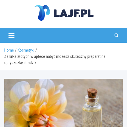
Skip
to
content
lajf.pl
Home
Kosmetyki
Za kilka złotych w aptece nabyć możesz skuteczny preparat na
opryszczkę i trądzik