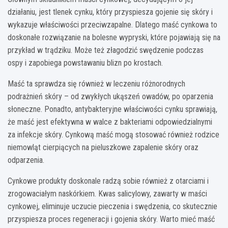
działaniu, jest tlenek cynku, który przyspiesza gojenie się skóry i
wykazuje właściwości przeciwzapalne. Dlatego maść cynkowa to
doskonałe rozwiązanie na bolesne wypryski, które pojawiają się na
przykład w trądziku. Może też złagodzić swędzenie podczas
ospy i zapobiega powstawaniu blizn po krostach.
Maść ta sprawdza się również w leczeniu różnorodnych
podrażnień skóry – od zwykłych ukąszeń owadów, po oparzenia
słoneczne. Ponadto, antybakteryjne właściwości cynku sprawiają,
że maść jest efektywna w walce z bakteriami odpowiedzialnymi
za infekcje skóry. Cynkową maść mogą stosować również rodzice
niemowląt cierpiących na pieluszkowe zapalenie skóry oraz
odparzenia.
Cynkowe produkty doskonale radzą sobie również z otarciami i
zrogowaciałym naskórkiem. Kwas salicylowy, zawarty w maści
cynkowej, eliminuje uczucie pieczenia i swędzenia, co skutecznie
przyspiesza proces regeneracji i gojenia skóry. Warto mieć maść