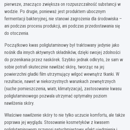
pierwsze, znacząco zwiększa on rozpuszczalność substancji w
wodzie. Po drugie, ponieważ jest produktem ubocznym
fermentacji bakteryjnej, nie stanowi zagrożenia dla środowiska –
ani podczas procesu produkcji, ani podczas przedostawania się
do otoczenia.
Początkowo kwas poliglutaminowy był traktowany jedynie jako
nośnik dla innych aktywnych składników, dzięki swojej zdolności
do przenikania przez naskórek. Szybko jednak odkryto, że sam w
sobie potrafi skutecznie nawilżać skórę, tworząc na jej
powierzchni gładki film utrzymujący wilgoć wewnątrz tkanki. W
rezultacie, nawet w niekorzystnych warunkach zewnętrznych
(suche pomieszczenia, wiatr, klimatyzacja), zastosowanie kwasu
poliglutaminowego pozwala utrzymać optymalny poziom
nawilżenia skóry.
Właściwe nawilżenie skóry to nie tylko uczucie komfortu, ale także
poprawa jej wyglądu. Stosowanie kosmetyków z kwasem
poliglutaminowym przynosi natychmiastowy efekt ujędrnienia i