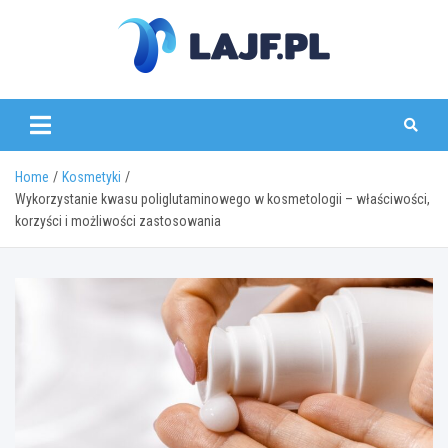
Skip
to
content
lajf.pl
Home
Kosmetyki
Wykorzystanie kwasu poliglutaminowego w kosmetologii – właściwości,
korzyści i możliwości zastosowania