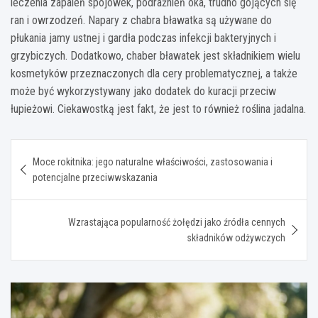
leczenia zapaleń spojówek, podrażnień oka, trudno gojących się
ran i owrzodzeń. Napary z chabra bławatka są używane do
płukania jamy ustnej i gardła podczas infekcji bakteryjnych i
grzybiczych. Dodatkowo, chaber bławatek jest składnikiem wielu
kosmetyków przeznaczonych dla cery problematycznej, a także
może być wykorzystywany jako dodatek do kuracji przeciw
łupieżowi. Ciekawostką jest fakt, że jest to również roślina jadalna.
Nawigacja
Moce rokitnika: jego naturalne właściwości, zastosowania i
wpisu
potencjalne przeciwwskazania
Wzrastająca popularność żołędzi jako źródła cennych
składników odżywczych