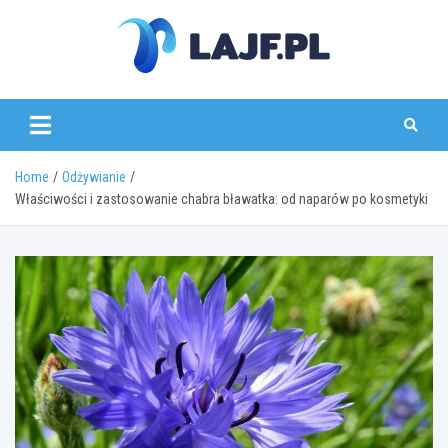
Skip
to
content
lajf.pl
Home
Odżywianie
Właściwości i zastosowanie chabra bławatka: od naparów po kosmetyki