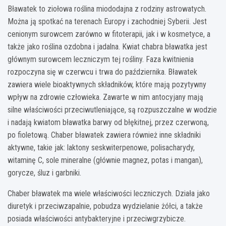
Bławatek to ziołowa roślina miododajna z rodziny astrowatych.
Można ją spotkać na terenach Europy i zachodniej Syberii. Jest
cenionym surowcem zarówno w fitoterapii, jak i w kosmetyce, a
także jako roślina ozdobna i jadalna. Kwiat chabra bławatka jest
głównym surowcem leczniczym tej rośliny. Faza kwitnienia
rozpoczyna się w czerwcu i trwa do października. Bławatek
zawiera wiele bioaktywnych składników, które mają pozytywny
wpływ na zdrowie człowieka. Zawarte w nim antocyjany mają
silne właściwości przeciwutleniające, są rozpuszczalne w wodzie
i nadają kwiatom bławatka barwy od błękitnej, przez czerwoną,
po fioletową. Chaber bławatek zawiera również inne składniki
aktywne, takie jak: laktony seskwiterpenowe, polisacharydy,
witaminę C, sole mineralne (głównie magnez, potas i mangan),
gorycze, śluz i garbniki.
Chaber bławatek ma wiele właściwości leczniczych. Działa jako
diuretyk i przeciwzapalnie, pobudza wydzielanie żółci, a także
posiada właściwości antybakteryjne i przeciwgrzybicze.