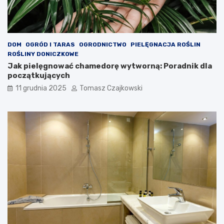
DOM
OGRÓD I TARAS
OGRODNICTWO
PIELĘGNACJA ROŚLIN
ROŚLINY DONICZKOWE
Jak pielęgnować chamedorę wytworną: Poradnik dla
początkujących
11 grudnia 2025
Tomasz Czajkowski