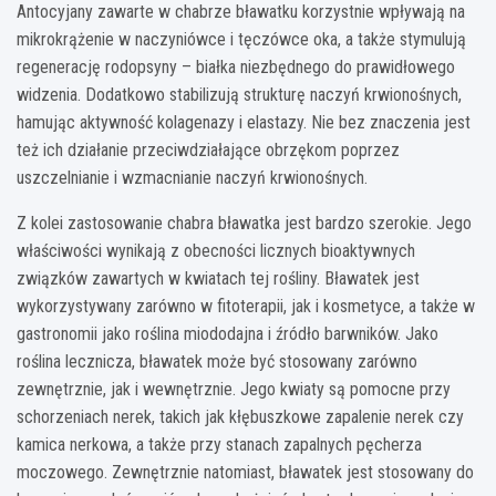
Antocyjany zawarte w chabrze bławatku korzystnie wpływają na
mikrokrążenie w naczyniówce i tęczówce oka, a także stymulują
regenerację rodopsyny – białka niezbędnego do prawidłowego
widzenia. Dodatkowo stabilizują strukturę naczyń krwionośnych,
hamując aktywność kolagenazy i elastazy. Nie bez znaczenia jest
też ich działanie przeciwdziałające obrzękom poprzez
uszczelnianie i wzmacnianie naczyń krwionośnych.
Z kolei zastosowanie chabra bławatka jest bardzo szerokie. Jego
właściwości wynikają z obecności licznych bioaktywnych
związków zawartych w kwiatach tej rośliny. Bławatek jest
wykorzystywany zarówno w fitoterapii, jak i kosmetyce, a także w
gastronomii jako roślina miododajna i źródło barwników. Jako
roślina lecznicza, bławatek może być stosowany zarówno
zewnętrznie, jak i wewnętrznie. Jego kwiaty są pomocne przy
schorzeniach nerek, takich jak kłębuszkowe zapalenie nerek czy
kamica nerkowa, a także przy stanach zapalnych pęcherza
moczowego. Zewnętrznie natomiast, bławatek jest stosowany do