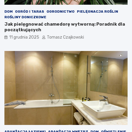
DOM
OGRÓD I TARAS
OGRODNICTWO
PIELĘGNACJA ROŚLIN
ROŚLINY DONICZKOWE
Jak pielęgnować chamedorę wytworną: Poradnik dla
początkujących
11 grudnia 2025
Tomasz Czajkowski
ARANŻACJA ŁAZIENKI
ARANŻACJA WNĘTRZ
DOM
OŚWIETLENIE