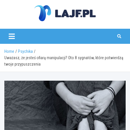
Skip
to
content
lajf.pl
Home
Psychika
Uważasz, że jesteś ofiarą manipulacji? Oto 8 sygnałów, które potwierdzą
twoje przypuszczenia