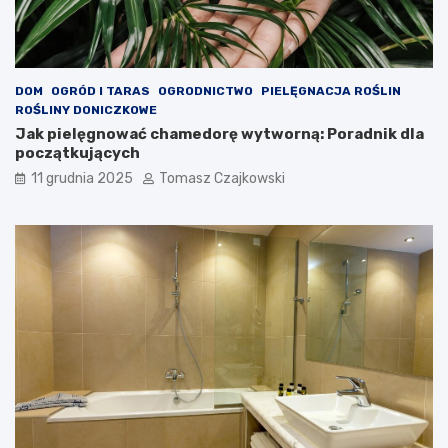
DOM
OGRÓD I TARAS
OGRODNICTWO
PIELĘGNACJA ROŚLIN
ROŚLINY DONICZKOWE
Jak pielęgnować chamedorę wytworną: Poradnik dla
początkujących
11 grudnia 2025
Tomasz Czajkowski