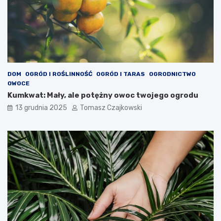
DOM
OGRÓD I ROŚLINNOŚĆ
OGRÓD I TARAS
OGRODNICTWO
OWOCE
Kumkwat: Mały, ale potężny owoc twojego ogrodu
13 grudnia 2025
Tomasz Czajkowski