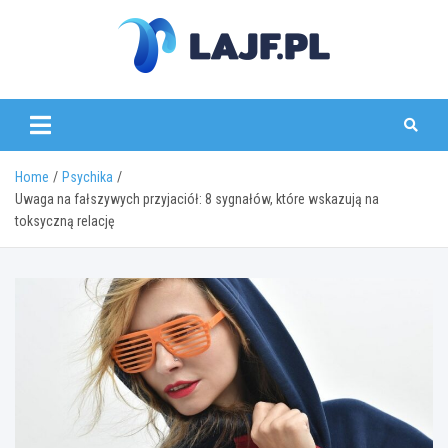
Skip
to
content
lajf.pl
Home
Psychika
Uwaga na fałszywych przyjaciół: 8 sygnałów, które wskazują na
toksyczną relację