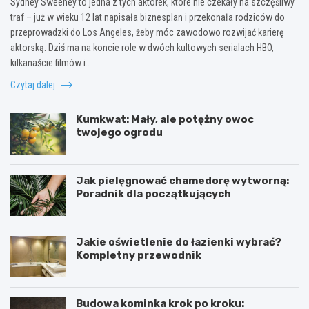
Sydney Sweeney to jedna z tych aktorek, które nie czekały na szczęśliwy
traf – już w wieku 12 lat napisała biznesplan i przekonała rodziców do
przeprowadzki do Los Angeles, żeby móc zawodowo rozwijać karierę
aktorską. Dziś ma na koncie role w dwóch kultowych serialach HBO,
kilkanaście filmów i…
Czytaj dalej
Kumkwat: Mały, ale potężny owoc
twojego ogrodu
Jak pielęgnować chamedorę wytworną:
Poradnik dla początkujących
Jakie oświetlenie do łazienki wybrać?
Kompletny przewodnik
Budowa kominka krok po kroku: