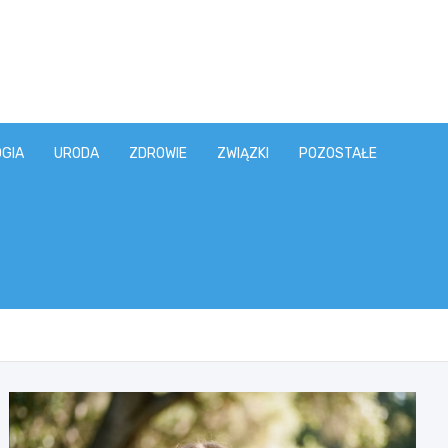
GIA
URODA
ZDROWIE
ZWIĄZKI
POZOSTAŁE