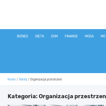
Skip
to
content
BIZNES
DIETA
DOM
FINANSE
MODA
MO
Home
Teksty
Organizacja przestrzeni
Kategoria:
Organizacja przestrzen