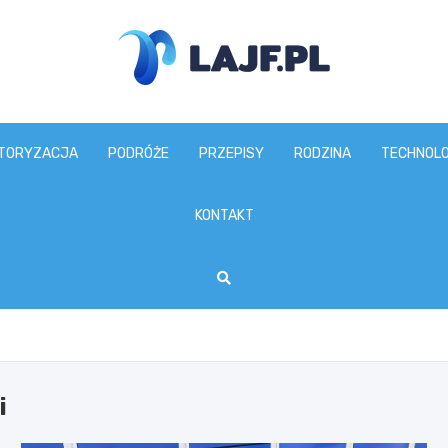
lajf.pl
TORYZACJA
PODRÓŻE
PRZEPISY
RODZINA
TECHNOLO
KONTAKT
i