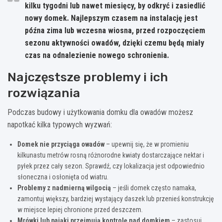
kilku tygodni lub nawet miesięcy, by odkryć i zasiedlić
nowy domek. Najlepszym czasem na instalację jest
późna zima lub wczesna wiosna, przed rozpoczęciem
sezonu aktywności owadów, dzięki czemu będą miały
czas na odnalezienie nowego schronienia.
Najczęstsze problemy i ich
rozwiązania
Podczas budowy i użytkowania domku dla owadów możesz
napotkać kilka typowych wyzwań:
Domek nie przyciąga owadów
– upewnij się, że w promieniu
kilkunastu metrów rosną różnorodne kwiaty dostarczające nektar i
pyłek przez cały sezon. Sprawdź, czy lokalizacja jest odpowiednio
słoneczna i osłonięta od wiatru.
Problemy z nadmierną wilgocią
– jeśli domek często namaka,
zamontuj większy, bardziej wystający daszek lub przenieś konstrukcję
w miejsce lepiej chronione przed deszczem.
Mrówki lub pająki przejmują kontrolę nad domkiem
– zastosuj