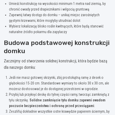
Umieść konstrukcję na wysokości minimum 1 metra nad ziemią, by
chronić owady przed drapieżnikami i wilgocią gruntową
Zapewnij łatwy dostęp do domku – unikaj miejsc zarośniętych
gęstymi krzewami, które mogłyby utrudniać dolot
Wybierz lokalizację blisko roślin kwitnących, które będą stanowić
naturalne źródło pokarmu dla zapylaczy
Budowa podstawowej konstrukcji
domku
Zacznijmy od stworzenia solidnej konstrukcji, która będzie bazą
dla naszego domku:
Jeśli nie masz gotowej skrzynki, zbij prostokątną ramę z desek o
głębokości 15-20 cm. Standardowe wymiary to około 30 x 30 cm, ale
możesz dostosować je do dostępnej przestrzeni w ogrodzie.
Przybij lub przykręć deskę do tylnej części ramy, tworząc zamkniętą z
tyłu skrzynkę.
Solidne zamknięcie tyłu domku zapewni owadom
poczucie bezpieczeństwa i ochronę przed przeciągami
.
Zeszlifuj dokładnie wszystkie ostre krawędzie papierem ściernym, by