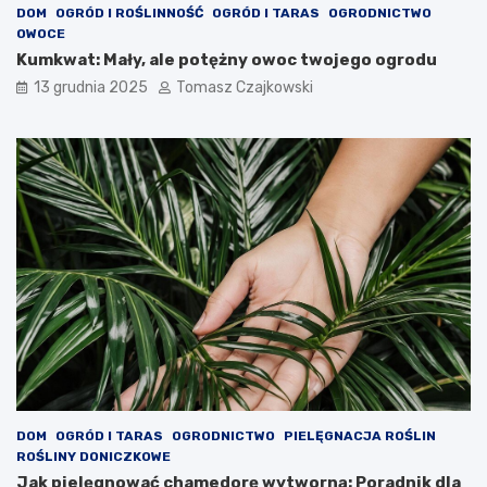
DOM
OGRÓD I ROŚLINNOŚĆ
OGRÓD I TARAS
OGRODNICTWO
OWOCE
Kumkwat: Mały, ale potężny owoc twojego ogrodu
13 grudnia 2025
Tomasz Czajkowski
DOM
OGRÓD I TARAS
OGRODNICTWO
PIELĘGNACJA ROŚLIN
ROŚLINY DONICZKOWE
Jak pielęgnować chamedorę wytworną: Poradnik dla