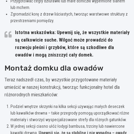
Przygotować cegły dziurawki lub małe doniczki wypełnione sianem
lub mchem.
Zgromadzić korę z drzew liściastych, tworząc warstwowe struktury z
przestrzeniami pomiędzy.
Istotna wskazówka:
Upewnij się, że wszystkie materiały
są całkowicie suche. Wilgoć może prowadzić do
rozwoju pleśni i grzybów, które są szkodliwe dla
owadów i mogą zniszczyć cały domek.
Montaż domku dla owadów
Teraz nadszedł czas, by wszystkie przygotowane materiały
umieścić w naszej konstrukcji, tworząc funkcjonalny hotel dla
różnorodnych mieszkańców:
Podziel wnętrze skrzynki na kilka sekcji używając małych deseczek
lub kawałków drewna – takie przegrody pomogą uporządkować różne
materiały i stworzyć wyspecjalizowane strefy dla różnych gatunków.
W jednej sekcji ciasno ułóż łodygi bambusa, trzciny lub nawiercone
kawałki drewna.
Upewnij się, że są stabilne i nie wypadną – owady