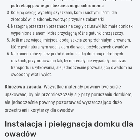
potrzebują pewnego i bezpiecznego schronienia
.
Kolejną sekcję wypełnij szyszkami, korą i suchymi liśćmi dla
złotooków i biedronek, tworząc przytulne zakamarki.
Następną przestrzeń przeznacz na cegły dziurawki lub małe doniczki
wypełnione sianem, które przyciągną różne gatunki chrząszczy.
Jeśli masz więcej miejsca, dodaj sekcję ze spróchniałym drewnem,
które jest naturalnym siedliskiem dla wielu pożytecznych owadów.
Na koniec zabezpiecz przód domku siatką drucianą o drobnych
oczkach, przymocowaną tak, by materiały nie wypadały podczas
transportu i użytkowania, ale jednocześnie pozwalającą owadom na
swobodny wlot i wylot.
Kluczowa zasada:
Wszystkie materiały powinny być ściśle
upakowane, by nie przemieszczały się przy poruszaniu domkiem,
ale jednocześnie powinny pozostawiać wystarczająco dużo
przestrzeni i korytarzy dla owadów.
Instalacja i pielęgnacja domku dla
owadów