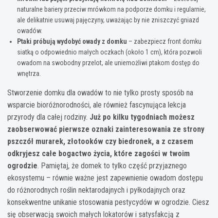
naturalne bariery przeciw mrówkom na podporze domku i regularnie,
ale delikatnie usuwaj pajęczyny, uważając by nie zniszczyć gniazd
owadów.
Ptaki próbują wydobyć owady z domku
– zabezpiecz front domku
siatką o odpowiednio małych oczkach (około 1 cm), która pozwoli
owadom na swobodny przelot, ale uniemożliwi ptakom dostęp do
wnętrza.
Stworzenie domku dla owadów to nie tylko prosty sposób na
wsparcie bioróżnorodności, ale również fascynująca lekcja
przyrody dla całej rodziny.
Już po kilku tygodniach możesz
zaobserwować pierwsze oznaki zainteresowania ze strony
pszczół murarek, złotooków czy biedronek, a z czasem
odkryjesz całe bogactwo życia, które zagości w twoim
ogrodzie
. Pamiętaj, że domek to tylko część przyjaznego
ekosystemu – równie ważne jest zapewnienie owadom dostępu
do różnorodnych roślin nektarodajnych i pyłkodajnych oraz
konsekwentne unikanie stosowania pestycydów w ogrodzie. Ciesz
się obserwacją swoich małych lokatorów i satysfakcją z