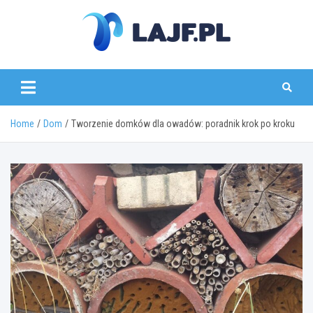
Skip
to
content
lajf.pl
Home
Dom
Tworzenie domków dla owadów: poradnik krok po kroku