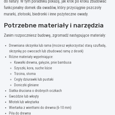
do natury. W tym poradniku pokażę, jak krok po kroku zbudować
funkcjonalny domek dla owadów, który przyciągnie pszczoły
murarki, złotooki, biedronki i inne pożyteczne owady.
Potrzebne materiały i narzędzia
Zanim rozpoczniesz budowę, zgromadź następujące materiały:
Drewniana skrzynka lub rama (możesz wykorzystać starą szufladę,
skrzynkę po owocach lub zbudować ramę z desek)
Różne materiały wypełniające:
Kawałki drewna, gałęzie, pnie bambusa
Szyszki, kora, suche liście
Trzcina, słoma
Cegły dziurawki lub pustaki
Doniczki gliniane
Siatka druciana o drobnych oczkach
Gwoździe lub wkręty
Młotek lub wkrętarka
Wiertarka z wiertłami do drewna (6-10 mm)
Piła do drewna