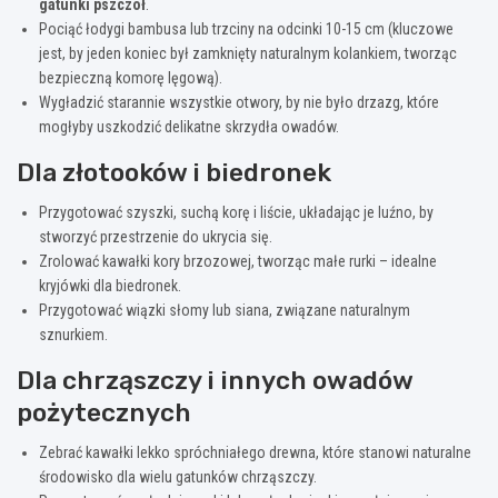
gatunki pszczół
.
Pociąć łodygi bambusa lub trzciny na odcinki 10-15 cm (kluczowe
jest, by jeden koniec był zamknięty naturalnym kolankiem, tworząc
bezpieczną komorę lęgową).
Wygładzić starannie wszystkie otwory, by nie było drzazg, które
mogłyby uszkodzić delikatne skrzydła owadów.
Dla złotooków i biedronek
Przygotować szyszki, suchą korę i liście, układając je luźno, by
stworzyć przestrzenie do ukrycia się.
Zrolować kawałki kory brzozowej, tworząc małe rurki – idealne
kryjówki dla biedronek.
Przygotować wiązki słomy lub siana, związane naturalnym
sznurkiem.
Dla chrząszczy i innych owadów
pożytecznych
Zebrać kawałki lekko spróchniałego drewna, które stanowi naturalne
środowisko dla wielu gatunków chrząszczy.