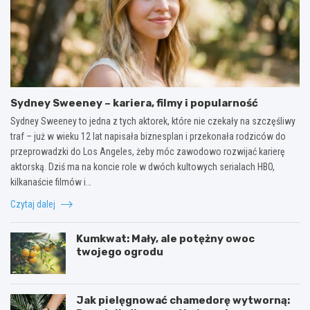
Sydney Sweeney – kariera, filmy i popularność
Sydney Sweeney to jedna z tych aktorek, które nie czekały na szczęśliwy
traf – już w wieku 12 lat napisała biznesplan i przekonała rodziców do
przeprowadzki do Los Angeles, żeby móc zawodowo rozwijać karierę
aktorską. Dziś ma na koncie role w dwóch kultowych serialach HBO,
kilkanaście filmów i…
Czytaj dalej
Kumkwat: Mały, ale potężny owoc
twojego ogrodu
Jak pielęgnować chamedorę wytworną: