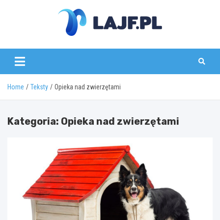
Skip
to
content
lajf.pl
Home
Teksty
Opieka nad zwierzętami
Kategoria:
Opieka nad zwierzętami