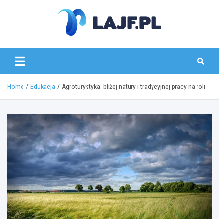
Skip
to
content
lajf.pl
Home
Edukacja
Agroturystyka: bliżej natury i tradycyjnej pracy na roli